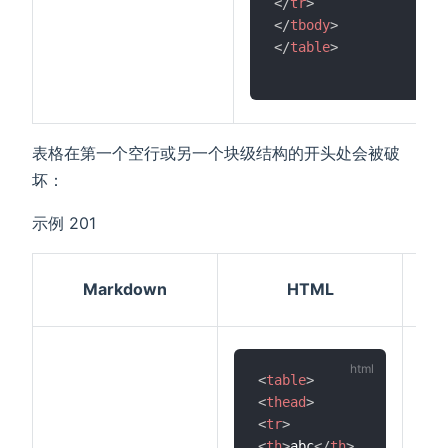
</
tr
>
</
tbody
>
</
table
>
表格在第一个空行或另一个块级结构的开头处会被破
坏：
示例 201
效
Markdown
HTML
果
<
table
>
<
thead
>
<
tr
>
<
th
>
abc
</
th
>