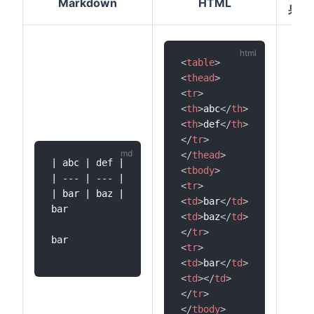
Markdown
HTML
果
<
table
>
<
thead
>
<
tr
>
<
th
>
abc
</
th
>
<
th
>
def
</
th
>
</
tr
>
</
thead
>
| abc | def |

<
tbody
>
| --- | --- |

<
tr
>
| bar | baz |

<
td
>
bar
</
td
>
bar

<
td
>
baz
</
td
>
</
tr
>
bar

<
tr
>
<
td
>
bar
</
td
>
<
td
>
</
td
>
</
tr
>
</
tbody
>