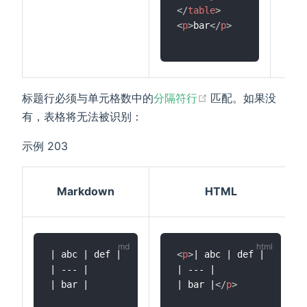
</
table
>
<
p
>
bar
</
p
>
(opens new wind
标题行必须与单元格数中的
分隔符行
匹配。如果没
有，表格将无法被识别：
示例 203
Markdown
HTML
| abc | def |

<
p
>
| abc | def |

| --- |

| --- |

| bar |

| bar |
</
p
>