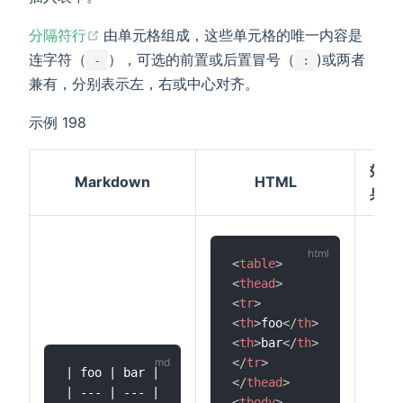
(opens new window)
分隔符行
由单元格组成，这些单元格的唯一内容是
连字符（
），可选的前置或后置冒号（
)或两者
-
:
兼有，分别表示左，右或中心对齐。
示例 198
效
Markdown
HTML
果
<
table
>
<
thead
>
<
tr
>
<
th
>
foo
</
th
>
<
th
>
bar
</
th
>
</
tr
>
| foo | bar |

</
thead
>
| --- | --- |

<
tbody
>