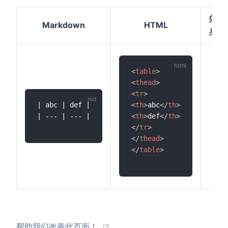
效
Markdown
HTML
果
<
table
>
<
thead
>
<
tr
>
| abc | def |

<
th
>
abc
</
th
>
| --- | --- |

<
th
>
def
</
th
>
</
tr
>
</
thead
>
</
table
>
(opens new window)
帮助我们改善此页面！