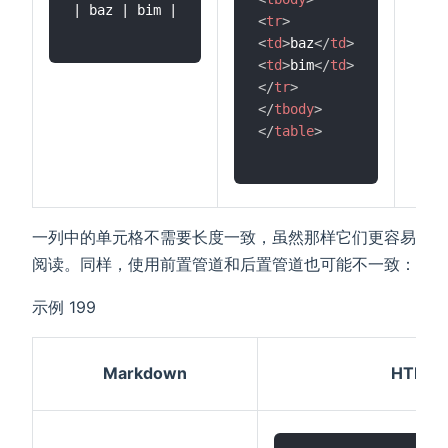
| baz | bim |

<
tr
>
<
td
>
baz
</
td
>
<
td
>
bim
</
td
>
</
tr
>
</
tbody
>
</
table
>
一列中的单元格不需要长度一致，虽然那样它们更容易
阅读。同样，使用前置管道和后置管道也可能不一致：
示例 199
Markdown
HTML