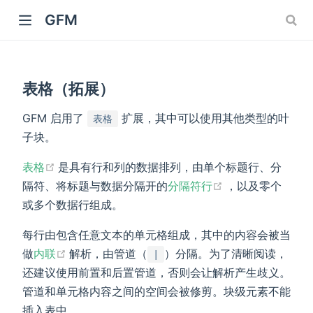
GFM
表格（拓展）
GFM 启用了
扩展，其中可以使用其他类型的叶
表格
子块。
(opens new window)
表格
是具有行和列的数据排列，由单个标题行、分
(opens new win
隔符、将标题与数据分隔开的
分隔符行
，以及零个
或多个数据行组成。
每行由包含任意文本的单元格组成，其中的内容会被当
w)
(opens new window)
做
内联
解析，由管道（
）分隔。为了清晰阅读，
|
还建议使用前置和后置管道，否则会让解析产生歧义。
管道和单元格内容之间的空间会被修剪。块级元素不能
)
插入表中。