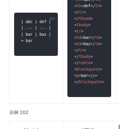
<
th
>
def
</
th
>
</
tr
>
</
thead
>
| abc | def |

<
tbody
>
| --- | --- |

<
tr
>
| bar | baz |

<
td
>
bar
</
td
>
> bar

<
td
>
baz
</
td
>
</
tr
>
</
tbody
>
</
table
>
<
blockquote
>
<
p
>
bar
</
p
>
</
blockquote
>
示例 202
效