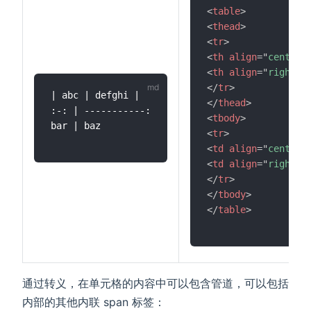
<
table
>
<
thead
>
<
tr
>
<
th
align
=
"
center
"
<
th
align
=
"
right
"
>
</
tr
>
| abc | defghi |

</
thead
>
:-: | -----------:

<
tbody
>
bar | baz

<
tr
>
<
td
align
=
"
center
"
<
td
align
=
"
right
"
>
</
tr
>
</
tbody
>
</
table
>
通过转义，在单元格的内容中可以包含管道，可以包括
内部的其他内联 span 标签：