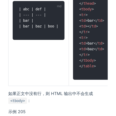
</
thead
>
| abc | def |

<
tbody
>
| --- | --- |

<
tr
>
| bar |

<
td
>
bar
</
td
>
| bar | baz | boo |

<
td
>
</
td
>
</
tr
>
<
tr
>
<
td
>
bar
</
td
>
<
td
>
baz
</
td
>
</
tr
>
</
tbody
>
</
table
>
如果正文中没有行，则 HTML 输出中不会生成
：
<tbody>
示例 205