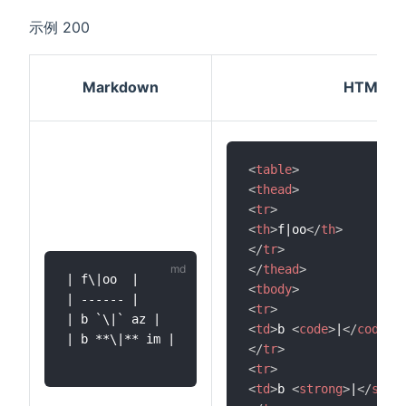
示例 200
Markdown
HTML
<
table
>
<
thead
>
<
tr
>
<
th
>
f|oo
</
th
>
</
tr
>
</
thead
>
| f\|oo  |

<
tbody
>
| ------ |

<
tr
>
| b `\|` az |

<
td
>
b 
<
code
>
|
</
code
>
 
| b **\|** im |

</
tr
>
<
tr
>
<
td
>
b 
<
strong
>
|
</
stro