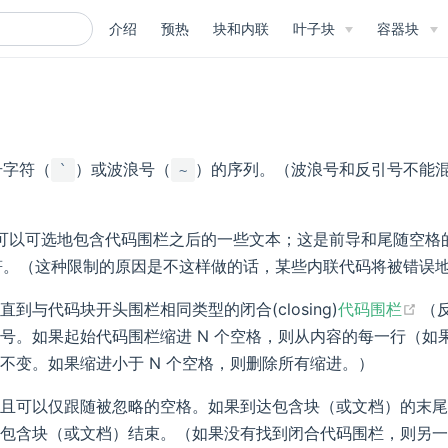
介绍
预热
块和内联
叶子块
容器块
)
号字符（
）或波浪号（
）的序列。（波浪号和反引号不能
`
~
的行，可以可选地包含代码围栏之后的一些文本；这是前导和尾随空
符。（这种限制的原因是不这样做的话，某些内联代码将被错误
(op
与代码块开头围栏相同类型的闭合(closing)
代码围栏
（
号。如果起始代码围栏缩进 N 个空格，则从内容的每一行（如果
不变。如果缩进小于 N 个空格，则删除所有缩进。）
且可以仅跟随被忽略的空格。如果到达包含块（或文档）的末尾
包含块（或文档）结束。（如果没有找到闭合代码围栏，则另一