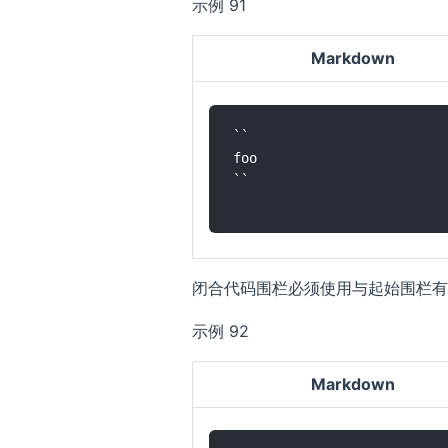
示例 91
Markdown
``

foo

``

闭合代码围栏必须使用与起始围栏有
示例 92
Markdown