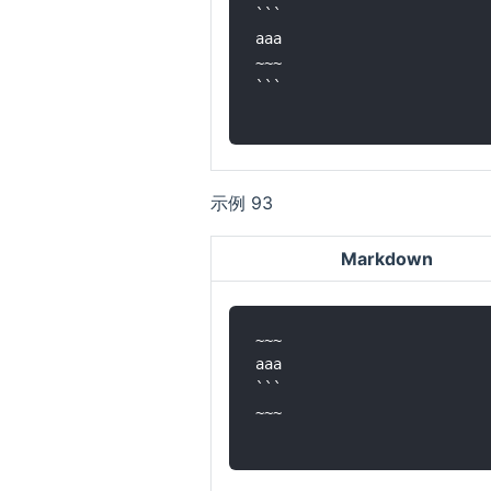
```

aaa

~~~

```

示例 93
Markdown
~~~

aaa

```

~~~
