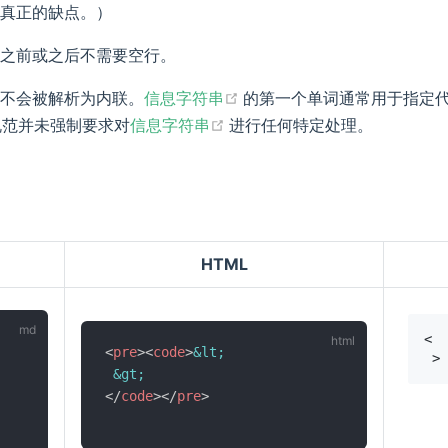
真正的缺点。）
之前或之后不需要空行。
(opens new window)
不会被解析为内联。
信息字符串
的第一个单词通常用于指定
(opens new window)
范并未强制要求对
信息字符串
进行任何特定处理。
HTML
<
pre
>
<
code
>
&lt;
&gt;
</
code
>
</
pre
>