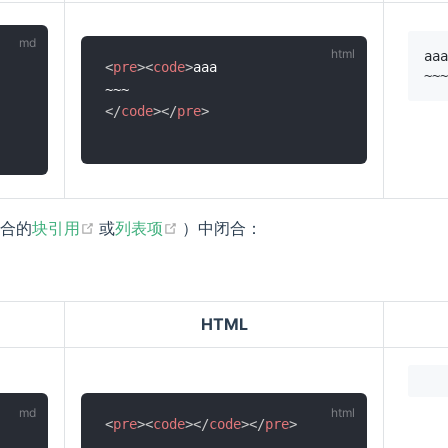
<
pre
>
<
code
>
aaa

</
code
>
</
pre
>
(opens new window)
(opens new window)
合的
块引用
或
列表项
）中闭合：
HTML
<
pre
>
<
code
>
</
code
>
</
pre
>