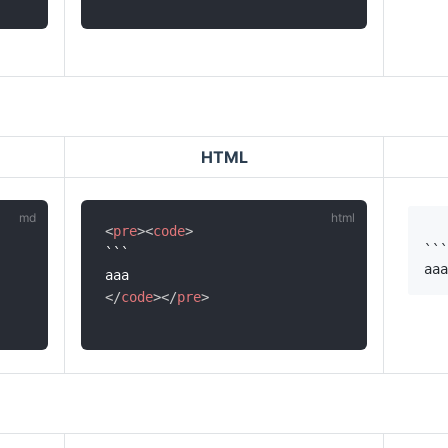
HTML
<
pre
>
<
code
>
```

</
code
>
</
pre
>