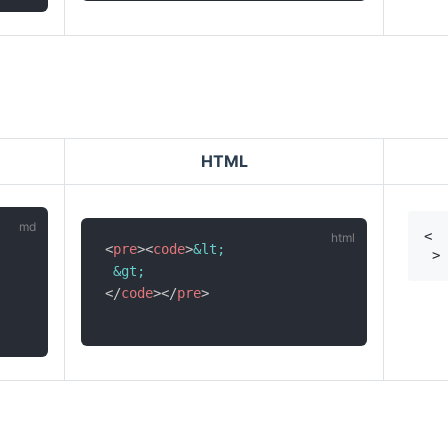
HTML
<
pre
>
<
code
>
&lt;
&gt;
</
code
>
</
pre
>