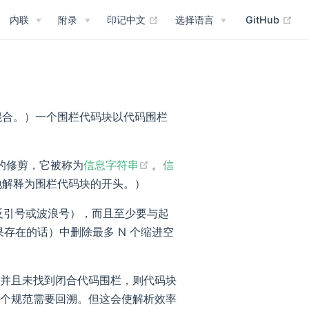
(opens new window)
(op
内联
附录
印记中文
选择语言
GitHub
混合。）一个围栏代码块以代码围栏
(opens new window)
格的修剪，它被称为
信息字符串
。
信
地解释为围栏代码块的开头。）
ens new window)
反引号或波浪号），而且至少要与起
存在的话）中删除最多 N 个缩进空
并且未找到闭合代码围栏，则代码块
个规范需要回溯。但这会使解析效率