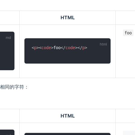
HTML
<
p
>
<
code
>
foo
</
code
>
</
p
>
相同的字符：
HTML