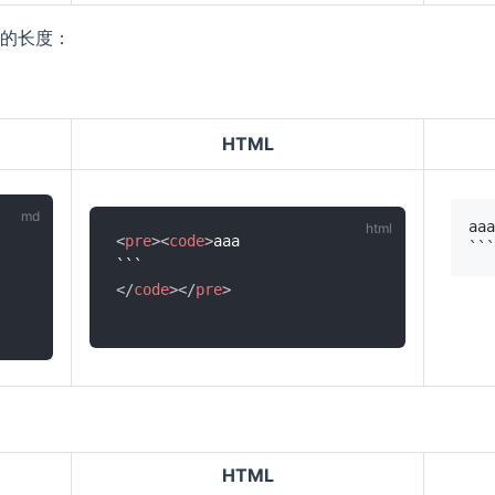
的长度：
HTML
<
pre
>
<
code
>
aaa

</
code
>
</
pre
>
HTML